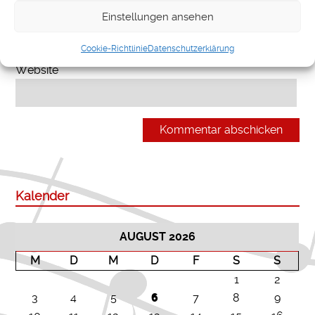
E-Mail-Adresse
*
Einstellungen ansehen
Cookie-Richtlinie
Datenschutzerklärung
Website
Kalender
AUGUST 2026
M
D
M
D
F
S
S
1
2
3
4
5
6
7
8
9