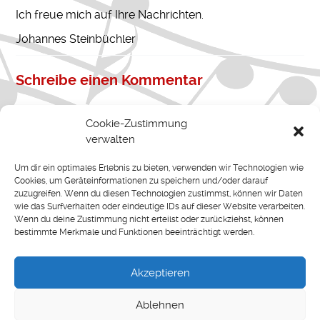
Ich freue mich auf Ihre Nachrichten.
Johannes Steinbüchler
Schreibe einen Kommentar
Deine E-Mail-Adresse wird nicht veröffentlicht.
Cookie-Zustimmung
Erforderliche Felder sind mit
*
markiert
verwalten
Kommentar
*
Um dir ein optimales Erlebnis zu bieten, verwenden wir Technologien wie
Cookies, um Geräteinformationen zu speichern und/oder darauf
zuzugreifen. Wenn du diesen Technologien zustimmst, können wir Daten
wie das Surfverhalten oder eindeutige IDs auf dieser Website verarbeiten.
Wenn du deine Zustimmung nicht erteilst oder zurückziehst, können
bestimmte Merkmale und Funktionen beeinträchtigt werden.
Akzeptieren
Name
*
Ablehnen