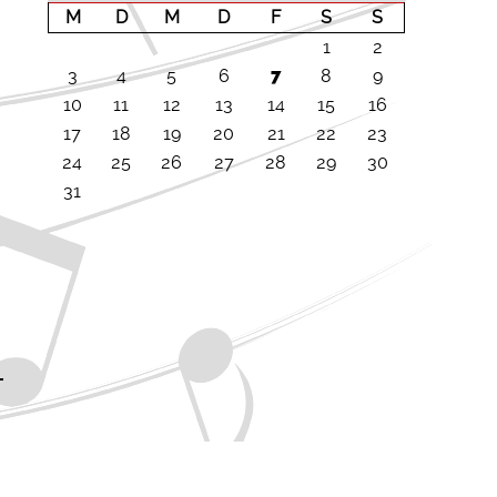
M
D
M
D
F
S
S
1
2
3
4
5
6
7
8
9
10
11
12
13
14
15
16
17
18
19
20
21
22
23
24
25
26
27
28
29
30
31