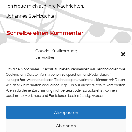
Ich freue mich auf Ihre Nachrichten.
Johannes Steinbüchler
Schreibe einen Kommentar
Deine E-Mail-Adresse wird nicht veröffentlicht.
Cookie-Zustimmung
Erforderliche Felder sind mit
*
markiert
verwalten
Kommentar
*
Um dir ein optimales Erlebnis zu bieten, verwenden wir Technologien wie
Cookies, um Geräteinformationen zu speichern und/oder darauf
zuzugreifen. Wenn du diesen Technologien zustimmst, können wir Daten
wie das Surfverhalten oder eindeutige IDs auf dieser Website verarbeiten.
Wenn du deine Zustimmung nicht erteilst oder zurückziehst, können
bestimmte Merkmale und Funktionen beeinträchtigt werden.
Akzeptieren
Name
*
Ablehnen