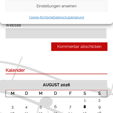
E-Mail-Adresse
*
Einstellungen ansehen
Cookie-Richtlinie
Datenschutzerklärung
Website
Kalender
AUGUST 2026
M
D
M
D
F
S
S
1
2
3
4
5
6
7
8
9